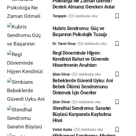
Psikoloğa Ne Zaman Gitmeli?
Destek Almanız Gereken Anlar
Terappin
5 dakikada oku
Hubris Sendromu: Güç ve
Başarının Psikolojik Tuzağı
Dr. Taner Onay
6 dakikada oku
Regl Döneminde Hijyen:
Kendinizi Rahat ve Güvende
Hissetmenin Anahtarı
Şilan Dinar
3 dakikada oku
Bebeklerde Güvenli Uyku: Ani
Bebek Ölümü Sendromunu
Önlemek İçin Öneriler
Şilan Dinar
3 dakikada oku
Stendhal Sendromu: Sanatın
Büyüsü Karşısında Kaybolma
Hissi
Vedat Ayata
5 dakikada oku
Hikikomori Sendromu: Modern