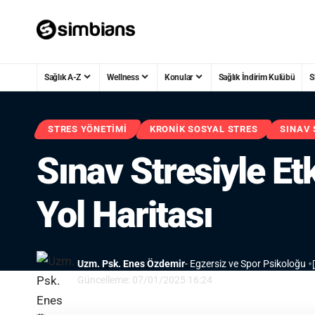
Sağlık A-Z
Wellness
Konular
Sağlık İndirim Kulübü
S
STRES YÖNETIMI
KRONIK SOSYAL STRES
SINAV 
Sınav Stresiyle Etk
Yol Haritası
Uzm. Psk. Enes Özdemir
- Egzersiz ve Spor Psikoloğu
Güncelleme: 07/01/2025 16:24