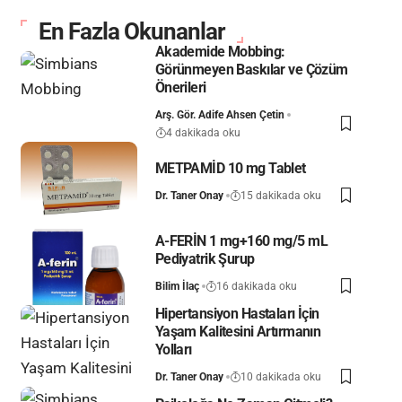
En Fazla Okunanlar
Akademide Mobbing:
Görünmeyen Baskılar ve Çözüm
Önerileri
Arş. Gör. Adife Ahsen Çetin
4 dakikada oku
METPAMİD 10 mg Tablet
Dr. Taner Onay
15 dakikada oku
A-FERİN 1 mg+160 mg/5 mL
Pediyatrik Şurup
Bilim İlaç
16 dakikada oku
Hipertansiyon Hastaları İçin
Yaşam Kalitesini Artırmanın
Yolları
Dr. Taner Onay
10 dakikada oku