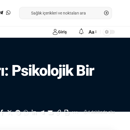
Aa
Giriş
: Psikolojik Bir
4 dakikada oku