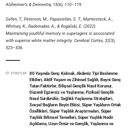
Alzheimer’s & Dementia, 15(6), 110–119.
Gefen, T., Peterson, M., Papastefan, S. T., Martersteck, A.,
Whitney, K., Rademaker, A., & Rogalski, E. (2022).
Maintaining youthful memory in superagers is associated
with superior white matter integrity. Cerebral Cortex, 32(3),
523–536.
80 Yaşında Genç Kalmak
,
Akdeniz Tipi Beslenme
ETİKETLER
Etkileri
,
Aktif Yaşam ve Zihinsel Sağlık
,
Beyni Genç
Tutan Faktörler
,
Bilişsel Gençlik Nasıl Korunur
,
Düzenli Egzersiz ve Yaşlanma
,
Fiziksel Gençlik
Nasıl Sürdürülür
,
Sağlıklı Yaşlanma Stratejileri
,
Sosyal Bağların Beyin Etkisi
,
Süper Yaşlıların Ortak
Özellikleri
,
Süper Yaşlılık Araştırmaları
,
Süper
Yaşlılık Bilimsel Temelleri
,
Süper Yaşlılık Nedir
Açıklama
,
Uzun Ömür ve Gençlik
,
Yaşlanma ve