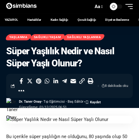
Aa
YAZAR OL
Hastalıklar
Kadın Sağlığı
Çocuk Sağlığı
Diyet ve Beslenme
YAŞLANMA
SAĞLIKLI YAŞAM
SAĞLIKLI YAŞLANMA
Süper Yaşlılık Nedir ve Nasıl
Süper Yaşlı Olunur?
8 dakikada oku
Dr. Taner Onay
- Tıp Eğitimcisi - Baş Editör
Güncelleme: 01/12/2025 06:51
Bu içerikle süper yaşlılığın ne olduğunu, 80 yaşında olup 50