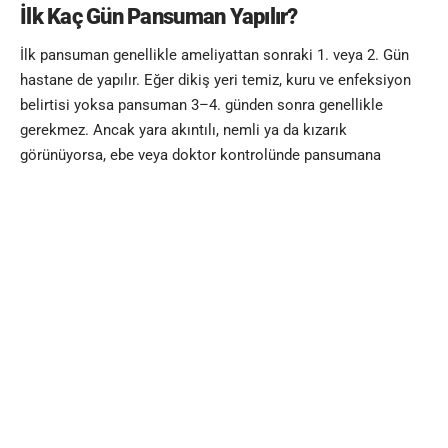
İlk Kaç Gün Pansuman Yapılır?
İlk pansuman genellikle ameliyattan sonraki 1. veya 2. Gün
hastane de yapılır. Eğer dikiş yeri temiz, kuru ve enfeksiyon
belirtisi yoksa pansuman 3–4. günden sonra genellikle
gerekmez. Ancak yara akıntılı, nemli ya da kızarık
görünüyorsa, ebe veya doktor kontrolünde pansumana
devam edilir.
Sezaryen Sonrası Ne Zaman Hareket
Edilmeli?
Gebenin genel durumu iyiyse, ameliyattan 6–8 saat sonra
yardımla ayağa kalkmayı öneriyoruz. Erken hareket etmek
kan dolaşımını artırır, gaz sancısını azaltır ve pıhtı oluşumunu
önler. Ancak ağır kaldırmak, ani doğrulmak veya öne eğilmek
yara bölgesini zorlayabilir. İlk haftalarda yavaş hareketler ve
kısa yürüyüşler idealdir.