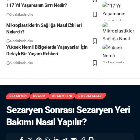
117 Yıl Yaşamanın Sırrı Nedir?
5 dakikada oku
Mikroplastiklerin Sağlığa Nasıl Etkileri
Nelerdir?
4 dakikada oku
Yüksek Nemli Bölgelerde Yaşayanlar İçin
Detaylı Bir Yaşam Rehberi
6 dakikada oku
SEZARYEN
DOĞUM
DOĞUM İZNI
DOĞUM KESISI
Sezaryen Sonrası Sezaryen Yeri
Bakımı Nasıl Yapılır?