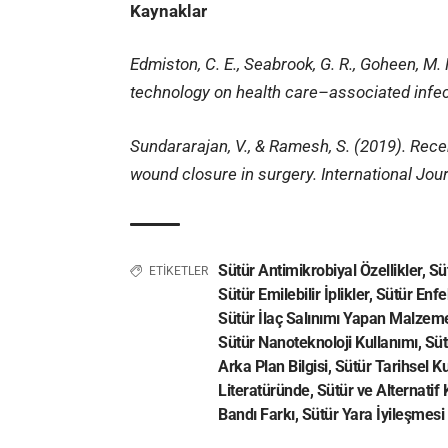
Kaynaklar
Edmiston, C. E., Seabrook, G. R., Goheen, M. 
technology on health care–associated infect
Sundararajan, V., & Ramesh, S. (2019). Rec
wound closure in surgery. International Jour
Sütür Antimikrobiyal Özellikler
,
Sü
ETİKETLER
Sütür Emilebilir İplikler
,
Sütür Enfe
Sütür İlaç Salınımı Yapan Malzem
Sütür Nanoteknoloji Kullanımı
,
Süt
Arka Plan Bilgisi
,
Sütür Tarihsel Ku
Literatüründe
,
Sütür ve Alternati
Bandı Farkı
,
Sütür Yara İyileşmesi İ