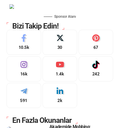
Sponsor Alanı
Bizi Takip Edin!
10.5k
30
67
16k
1.4k
242
591
2k
En Fazla Okunanlar
Akademide Mobbing: