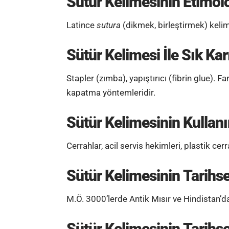
Sütür Kelimesinin Etimolo
Latince
sutura
(dikmek, birleştirmek) kelim
Sütür Kelimesi
İle Sık Kar
Stapler (zımba), yapıştırıcı (fibrin glue). Far
kapatma yöntemleridir.
Sütür Kelimesinin
Kullanı
Cerrahlar, acil servis hekimleri, plastik cerr
Sütür Kelimesinin
Tarihse
M.Ö. 3000’lerde Antik Mısır ve Hindistan’da b
Sütür Kelimesinin
Tarihse