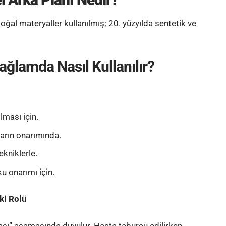
doğal materyaller kullanılmış; 20. yüzyılda sentetik ve
ağlamda Nasıl Kullanılır?
lması için.
aların onarımında.
ekniklerle.
u onarımı için.
ki Rolü
ması” aşamasında duyulur. Hasta taburcu edilirken,