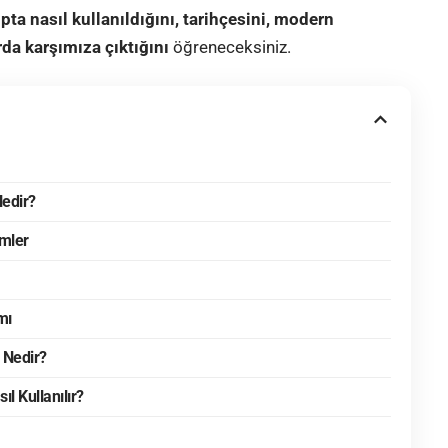
pta nasıl kullanıldığını, tarihçesini, modern
da karşımıza çıktığını
öğreneceksiniz.
Nedir?
imler
mı
 Nedir?
l Kullanılır?