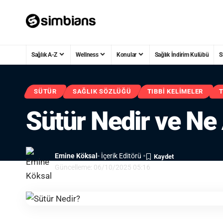
Sağlık A-Z
Wellness
Konular
Sağlık İndirim Kulübü
S
SÜTÜR
SAĞLIK SÖZLÜĞÜ
TIBBI KELIMELER
T
Sütür Nedir ve Ne
Emine Köksal
- İçerik Editörü
Güncelleme: 06/10/2025 05:16