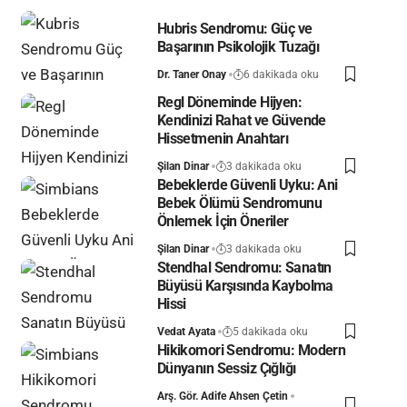
Hubris Sendromu: Güç ve
Başarının Psikolojik Tuzağı
Dr. Taner Onay
6 dakikada oku
Regl Döneminde Hijyen:
Kendinizi Rahat ve Güvende
Hissetmenin Anahtarı
Şilan Dinar
3 dakikada oku
Bebeklerde Güvenli Uyku: Ani
Bebek Ölümü Sendromunu
Önlemek İçin Öneriler
Şilan Dinar
3 dakikada oku
Stendhal Sendromu: Sanatın
Büyüsü Karşısında Kaybolma
Hissi
Vedat Ayata
5 dakikada oku
Hikikomori Sendromu: Modern
Dünyanın Sessiz Çığlığı
Arş. Gör. Adife Ahsen Çetin