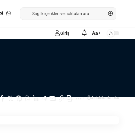
Aa
Giriş
4 dakikada oku