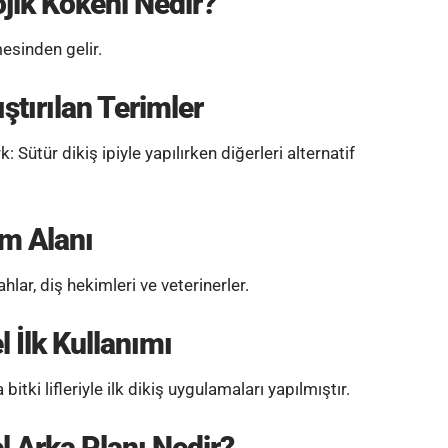
jik Kökeni Nedir?
esinden gelir.
ıştırılan Terimler
k: Sütür dikiş ipiyle yapılırken diğerleri alternatif
m Alanı
ahlar, diş hekimleri ve veterinerler.
l İlk Kullanımı
itki lifleriyle ilk dikiş uygulamaları yapılmıştır.
l Arka Planı Nedir?