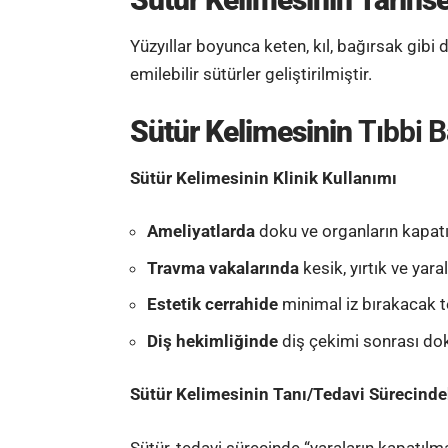
Yüzyıllar boyunca keten, kıl, bağırsak gibi 
emilebilir sütürler geliştirilmiştir.
Sütür Kelimesinin
Tıbbi B
Sütür Kelimesinin Klinik Kullanımı
Ameliyatlarda
doku ve organların kapatı
Travma vakalarında
kesik, yırtık ve yar
Estetik cerrahide
minimal iz bırakacak t
Diş hekimliğinde
diş çekimi sonrası dok
Sütür Kelimesinin Tanı/Tedavi Sürecinde
Sütür, tedavi sürecinde “yaraların kapatıl