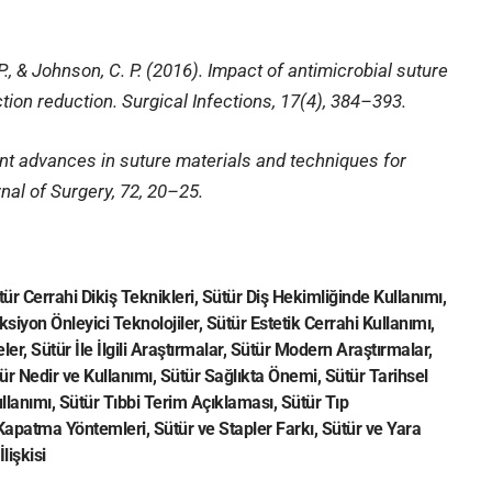
P., & Johnson, C. P. (2016). Impact of antimicrobial suture
ion reduction. Surgical Infections, 17(4), 384–393.
ent advances in suture materials and techniques for
nal of Surgery, 72, 20–25.
tür Cerrahi Dikiş Teknikleri
,
Sütür Diş Hekimliğinde Kullanımı
,
ksiyon Önleyici Teknolojiler
,
Sütür Estetik Cerrahi Kullanımı
,
eler
,
Sütür İle İlgili Araştırmalar
,
Sütür Modern Araştırmalar
,
ür Nedir ve Kullanımı
,
Sütür Sağlıkta Önemi
,
Sütür Tarihsel
llanımı
,
Sütür Tıbbi Terim Açıklaması
,
Sütür Tıp
f Kapatma Yöntemleri
,
Sütür ve Stapler Farkı
,
Sütür ve Yara
lişkisi