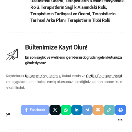
Destekteki Önemi
,
Terapistlerin Rehabilitasyondaki
Rolü
,
Terapistlerin Sağlık Alanındaki Rolü
,
Terapistlerin Tarihçesi ve Önemi
,
Terapistlerin
Tarihsel Arka Planı
,
Terapistlerin Tıbbi Rolü
Bültenimize Kayıt Olun!
En son sağlık ve wellness içeriklerini doğrudan gelen kutunuza
gönderiyoruz.
Kaydolarak
Kullanım Koşullarımızı
kabul etmiş ve
Gizlilik Politikamızdaki
veri uygulamalarını kabul etmiş olursunuz. İstediğiniz zaman abonelikten
çıkabilirsiniz.
Facebook