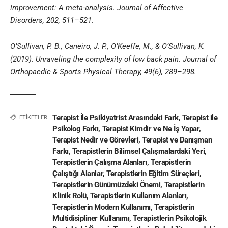
improvement: A meta-analysis. Journal of Affective
Disorders, 202, 511–521.
O’Sullivan, P. B., Caneiro, J. P., O’Keeffe, M., & O’Sullivan, K.
(2019). Unraveling the complexity of low back pain. Journal of
Orthopaedic & Sports Physical Therapy, 49(6), 289–298.
Terapist İle Psikiyatrist Arasındaki Fark
,
Terapist ile
ETİKETLER
Psikolog Farkı
,
Terapist Kimdir ve Ne İş Yapar
,
Terapist Nedir ve Görevleri
,
Terapist ve Danışman
Farkı
,
Terapistlerin Bilimsel Çalışmalardaki Yeri
,
Terapistlerin Çalışma Alanları
,
Terapistlerin
Çalıştığı Alanlar
,
Terapistlerin Eğitim Süreçleri
,
Terapistlerin Günümüzdeki Önemi
,
Terapistlerin
Klinik Rolü
,
Terapistlerin Kullanım Alanları
,
Terapistlerin Modern Kullanımı
,
Terapistlerin
Multidisipliner Kullanımı
,
Terapistlerin Psikolojik