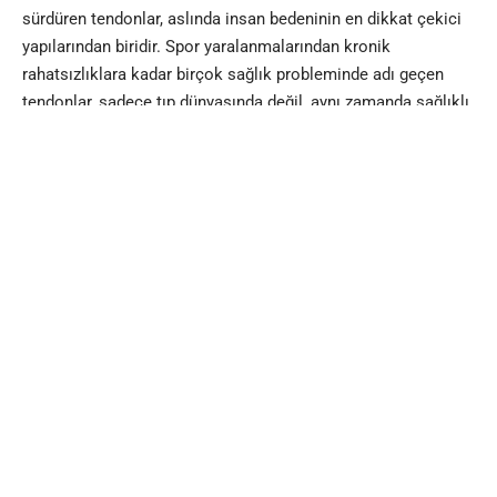
sürdüren tendonlar, aslında insan bedeninin en dikkat çekici
yapılarından biridir. Spor yaralanmalarından kronik
rahatsızlıklara kadar birçok sağlık probleminde adı geçen
tendonlar, sadece tıp dünyasında değil, aynı zamanda sağlıklı
yaşam için de oldukça kritik bir kavramdır.
Tendon Nedir?
Tendon, kasları kemiklere bağlayan güçlü ve esnek bağ
dokusudur. Kollajen liflerden oluşur ve kasın ürettiği kuvveti
kemiğe aktararak hareketin gerçekleşmesini sağlar.
Genellikle kas-iskelet sistemi hastalıkları, spor yaralanmaları
ve ortopedik sorunlarla ilişkilidir. Tıbbi literatürde sıkça
karşılaşılan bu terim, hareket kabiliyetimizi anlamamız
açısından da oldukça önemlidir.
Tendon Kelimesinin Etimolojik Kökeni
Nedir?