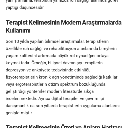
yanlış anlama, terapistin yalnızca ruh sağlığı alanında görev
yaptığı düşüncesidir.
Terapist Kelimesinin
Modern Araştırmalarda
Kullanımı
Son 10 yılda yapılan bilimsel araştırmalar, terapistlerin
özellikle ruh sağlığı ve rehabilitasyon alanlarında bireylerin
yaşam kalitesini artırmada büyük rol oynadığını ortaya
koymaktadır. Örneğin, bilişsel davranışçı terapilerin
depresyon ve anksiyete tedavisinde etkinliği,
fizyoterapistlerin kronik ağrı yönetiminde sağladığı katkılar
veya ergoterapistlerin otizm spektrum bozukluğunda
geliştirdiği yöntemler modern literatürde sıkça
incelenmektedir. Ayrıca dijital terapiler ve çevrim içi
danışmanlık da son yıllarda terapistlerin uygulama alanlarını
genişletmiştir.
Terapist Kelimesinin
Özeti ve Anlam Haritası