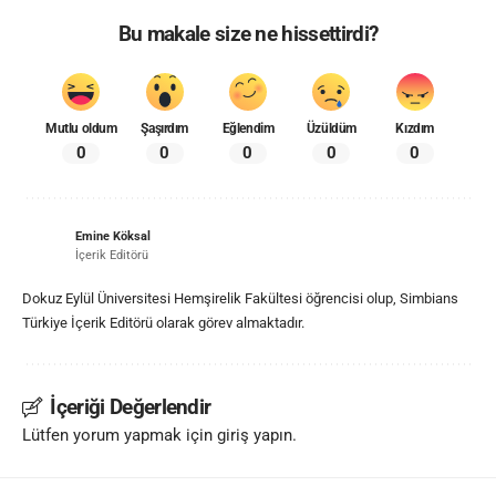
Bu makale size ne hissettirdi?
Mutlu oldum
Şaşırdım
Eğlendim
Üzüldüm
Kızdım
0
0
0
0
0
Emine Köksal
İçerik Editörü
Dokuz Eylül Üniversitesi Hemşirelik Fakültesi öğrencisi olup, Simbians
Türkiye İçerik Editörü olarak görev almaktadır.
İçeriği Değerlendir
Lütfen yorum yapmak için giriş yapın.