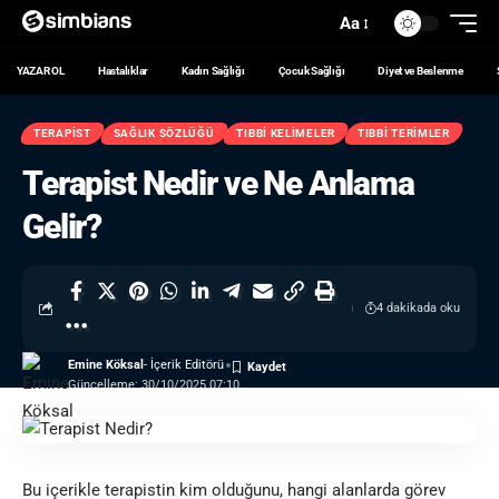
Aa
YAZAR OL
Hastalıklar
Kadın Sağlığı
Çocuk Sağlığı
Diyet ve Beslenme
TERAPIST
SAĞLIK SÖZLÜĞÜ
TIBBI KELIMELER
TIBBI TERIMLER
Terapist Nedir ve Ne Anlama
Gelir?
4 dakikada oku
Emine Köksal
- İçerik Editörü
Güncelleme: 30/10/2025 07:10
Bu içerikle terapistin kim olduğunu, hangi alanlarda görev