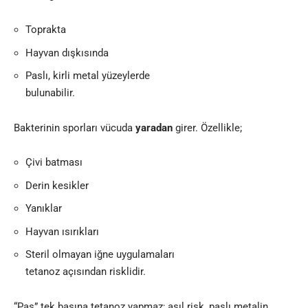
Toprakta
Hayvan dışkısında
Paslı, kirli metal yüzeylerde
bulunabilir.
Bakterinin sporları vücuda
yaradan
girer. Özellikle;
Çivi batması
Derin kesikler
Yanıklar
Hayvan ısırıkları
Steril olmayan iğne uygulamaları
tetanoz açısından risklidir.
“Pas” tek başına tetanoz yapmaz; asıl risk, paslı metalin