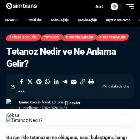
Aa
YAZAR OL
Hastalıklar
Kadın Sağlığı
Çocuk Sağlığı
Diyet ve Beslenme
SAĞLIK SÖZLÜĞÜ
TETANOZ
TIBBI KELIMELER
TIBBI TERIMLER
Tetanoz Nedir ve Ne Anlama
Gelir?
7 dakikada oku
Emine Köksal
- İçerik Editörü
Güncelleme: 17/02/2026 04:31
Bu içerikle tetanozun ne olduğunu, nasıl bulaştığını, hangi