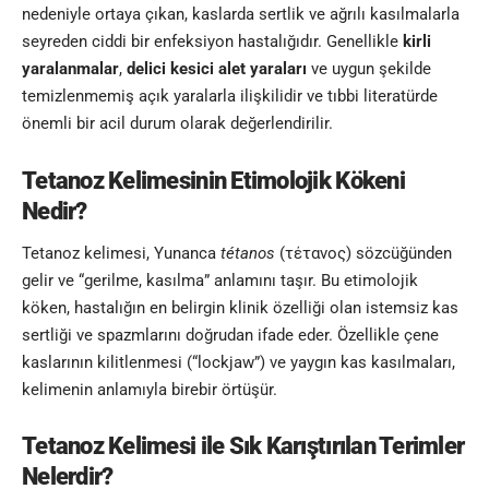
nedeniyle ortaya çıkan, kaslarda sertlik ve ağrılı kasılmalarla
seyreden ciddi bir enfeksiyon hastalığıdır. Genellikle
kirli
yaralanmalar
,
delici kesici alet yaraları
ve uygun şekilde
temizlenmemiş açık yaralarla ilişkilidir ve tıbbi literatürde
önemli bir acil durum olarak değerlendirilir.
Tetanoz Kelimesinin Etimolojik Kökeni
Nedir?
Tetanoz kelimesi, Yunanca
tétanos
(τέτανος) sözcüğünden
gelir ve “gerilme, kasılma” anlamını taşır. Bu etimolojik
köken, hastalığın en belirgin klinik özelliği olan istemsiz kas
sertliği ve spazmlarını doğrudan ifade eder. Özellikle çene
kaslarının kilitlenmesi (“lockjaw”) ve yaygın kas kasılmaları,
kelimenin anlamıyla birebir örtüşür.
Tetanoz Kelimesi
ile Sık Karıştırılan Terimler
Nelerdir?