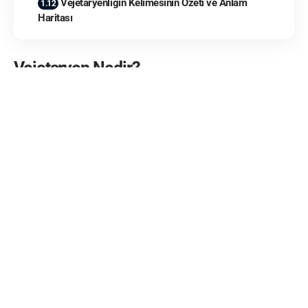
Vejetaryenliğin Kelimesinin Özeti ve Anlam
Haritası
Vejetaryen Nedir?
Vejetaryen
, et ve et ürünlerini tüketmeyen; beslenmesini
ağırlıklı olarak
bitkisel kaynaklı
gıdalarla sürdüren kişiyi ifade
eder.
Genellikle
beslenme düzeni
,
sağlıklı yaşam
,
kilo kontrolü
,
kalp-damar hastalıkları riski
,
metabolik sağlık
ve
etik
tercihler
ile ilişkilidir ve hem tıbbi hem de toplumsal
literatürde sıkça karşımıza çıkar.
Vejetaryenliğin Kelimesinin
Etimolojik
Kökeni Nedir?
Vejetaryen kelimesi, Latince
vegetus
kökünden türemiştir ve
“canlı, dinç, sağlıklı, güçlü” anlamlarını taşır. Bu köken,