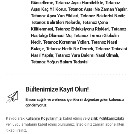
Güncelleme
,
Tetanoz Aşısı Hamilelikte
,
Tetanoz
Aşısı Kaç Yıl Korur
,
Tetanoz Aşısı Ne Zaman Yapılır
,
Tetanoz Aşısı Yan Etkileri
,
Tetanoz Bakterisi Nedir
,
Tetanoz Belirtileri Nelerdir
,
Tetanoz Çene
Kilitlenmesi
,
Tetanoz Enfeksiyonu Riskleri
,
Tetanoz
Hastalığı Ölümcül Mü
,
Tetanoz İmmün Globulin
Nedir
,
Tetanoz Korunma Yolları
,
Tetanoz Nasıl
Bulaşır
,
Tetanoz Nedir Ne Demek
,
Tetanoz Tedavisi
Nasıl Yapılır
,
Tetanoz Yara Bakımı Nasıl Olmalı
,
Tetanoz Yoğun Bakım Tedavisi
Bültenimize Kayıt Olun!
En son sağlık ve wellness içeriklerini doğrudan gelen kutunuza
gönderiyoruz.
Kaydolarak
Kullanım Koşullarımızı
kabul etmiş ve
Gizlilik Politikamızdaki
veri uygulamalarını kabul etmiş olursunuz. İstediğiniz zaman abonelikten
çıkabilirsiniz.