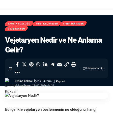
SAĞLIK SÖZLÜĞÜ
TIBBI KELIMELER
TIBBI TERIMLER
VEJETARYEN
Vejetaryen Nedir ve Ne Anlama
Gelir?
8 dakikada oku
Emine Köksal
- İçerik Editörü
Güncelleme: 17/02/2026 04:26
Bu içerikle
vejetaryen beslenmenin ne olduğunu
, hangi