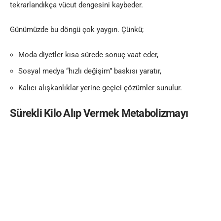
tekrarlandıkça vücut dengesini kaybeder.
Günümüzde bu döngü çok yaygın. Çünkü;
Moda diyetler kısa sürede sonuç vaat eder,
Sosyal medya “hızlı değişim” baskısı yaratır,
Kalıcı alışkanlıklar yerine geçici çözümler sunulur.
Sürekli Kilo Alıp Vermek Metabolizmayı
Bozar mı?
Evet, bozabilir.
Vücudumuz dengeyi sever. Sık sık kilo alıp vermek
metabolizma hızını yavaşlatabilir. Her tekrar eden diyet
vücuda “kıtlık sinyali” gönderir. Bu da vücudun enerji
harcamasını azaltmasına, yani yağ yakımını zorlaştırmasına
neden olabilir.