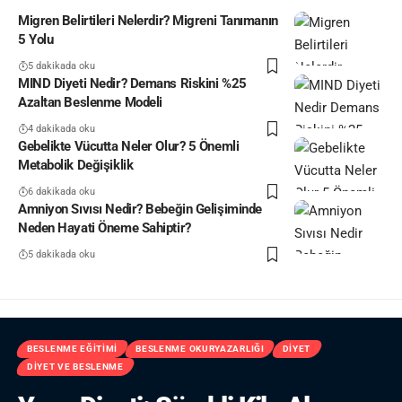
Migren Belirtileri Nelerdir? Migreni Tanımanın
5 Yolu
5 dakikada oku
MIND Diyeti Nedir? Demans Riskini %25
Azaltan Beslenme Modeli
4 dakikada oku
Gebelikte Vücutta Neler Olur? 5 Önemli
Metabolik Değişiklik
6 dakikada oku
Amniyon Sıvısı Nedir? Bebeğin Gelişiminde
Neden Hayati Öneme Sahiptir?
5 dakikada oku
BESLENME EĞITIMI
BESLENME OKURYAZARLIĞI
DIYET
DIYET VE BESLENME