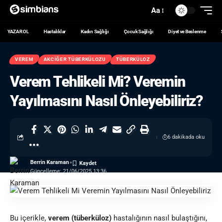
Aa
YAZAR OL
Hastalıklar
Kadın Sağlığı
Çocuk Sağlığı
Diyet ve Beslenme
VEREM
AKCIĞER TÜBERKÜLOZU
TÜBERKÜLOZ
Verem Tehlikeli Mi? Veremin
Yayılmasını Nasıl Önleyebiliriz?
6 dakikada oku
Berrin Karaman
Güncelleme: 21/06/2025 13:36
Bu içerikle,
verem (tüberküloz)
hastalığının nasıl bulaştığını,