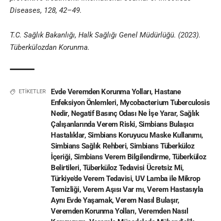
Diseases, 128, 42–49.
T.C. Sağlık Bakanlığı, Halk Sağlığı Genel Müdürlüğü. (2023).
Tüberkülozdan Korunma.
Evde Veremden Korunma Yolları
,
Hastane
ETİKETLER
Enfeksiyon Önlemleri
,
Mycobacterium Tuberculosis
Nedir
,
Negatif Basınç Odası Ne İşe Yarar
,
Sağlık
Çalışanlarında Verem Riski
,
Simbians Bulaşıcı
Hastalıklar
,
Simbians Koruyucu Maske Kullanımı
,
Simbians Sağlık Rehberi
,
Simbians Tüberküloz
İçeriği
,
Simbians Verem Bilgilendirme
,
Tüberküloz
Belirtileri
,
Tüberküloz Tedavisi Ücretsiz Mi
,
Türkiye’de Verem Tedavisi
,
UV Lamba ile Mikrop
Temizliği
,
Verem Aşısı Var mı
,
Verem Hastasıyla
Aynı Evde Yaşamak
,
Verem Nasıl Bulaşır
,
Veremden Korunma Yolları
,
Veremden Nasıl