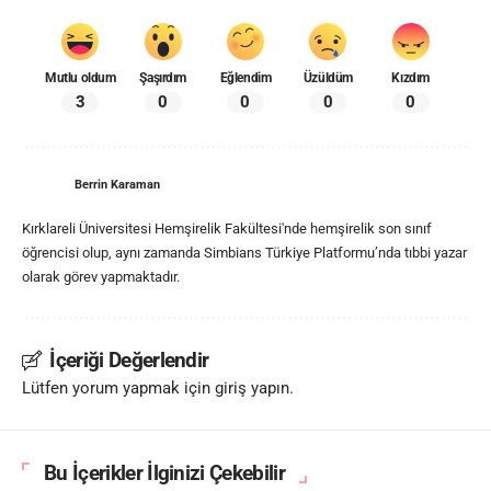
Mutlu oldum
Şaşırdım
Eğlendim
Üzüldüm
Kızdım
3
0
0
0
0
Berrin Karaman
Kırklareli Üniversitesi Hemşirelik Fakültesi'nde hemşirelik son sınıf
öğrencisi olup, aynı zamanda Simbians Türkiye Platformu’nda tıbbi yazar
olarak görev yapmaktadır.
İçeriği Değerlendir
Lütfen yorum yapmak için giriş yapın.
Bu İçerikler İlginizi Çekebilir