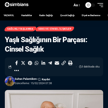
Aa
YAZAR OL
Hastalıklar
Kadın Sağlığı
Çocuk Sağlığı
Diyet ve Beslenme
SAĞLIKLI YAŞLANMA
SEKS VE CINSEL İLIŞKILER
Yaşlı Sağlığının Bir Parçası:
Cinsel Sağlık
3 dakikada oku
Sultan Palantöken
Güncelleme: 15/02/2024 07:38