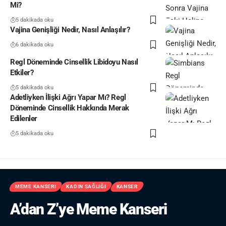
Mi?
5 dakikada oku
Vajina Genişliği Nedir, Nasıl Anlaşılır?
6 dakikada oku
Regl Döneminde Cinsellik Libidoyu Nasıl
Etkiler?
5 dakikada oku
Adetliyken İlişki Ağrı Yapar Mı? Regl
Döneminde Cinsellik Hakkında Merak
Edilenler
5 dakikada oku
MEME KANSERI
KADIN SAĞLIĞI
KANSER
A’dan Z’ye Meme Kanseri