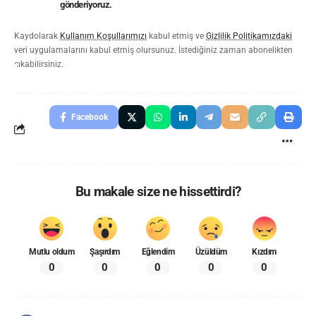
gönderiyoruz.
Kaydolarak
Kullanım Koşullarımızı
kabul etmiş ve
Gizlilik Politikamızdaki
veri uygulamalarını kabul etmiş olursunuz. İstediğiniz zaman abonelikten
çıkabilirsiniz.
Facebook
Bu makale size ne hissettirdi?
Mutlu oldum
Şaşırdım
Eğlendim
Üzüldüm
Kızdım
0
0
0
0
0