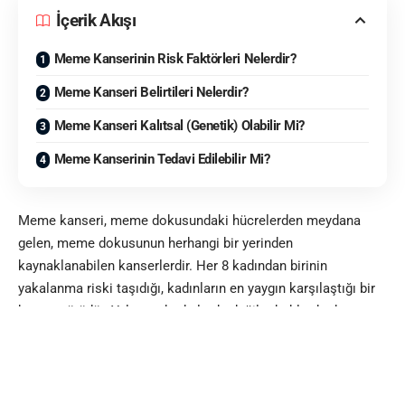
İçerik Akışı
Meme Kanserinin Risk Faktörleri Nelerdir?
Meme Kanseri Belirtileri Nelerdir?
Meme Kanseri Kalıtsal (Genetik) Olabilir Mi?
Meme Kanserinin Tedavi Edilebilir Mi?
Meme kanseri, meme dokusundaki hücrelerden meydana
gelen, meme dokusunun herhangi bir yerinden
kaynaklanabilen kanserlerdir. Her 8 kadından birinin
yakalanma riski taşıdığı, kadınların en yaygın karşılaştığı bir
kanser türüdür. Yalnızca kadınlarda değil erkeklerde de
görülebilen bir kanser türüdür.
Meme kanallarından kaynaklanan ve “duktal” kanser olarak
adlandırılan meme kanseri en sık görülen meme kanseri