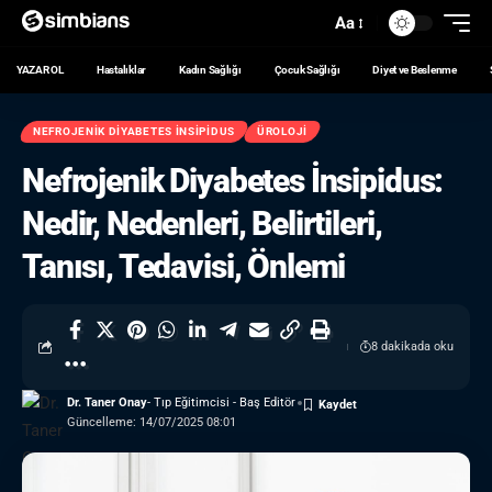
Aa
YAZAR OL
Hastalıklar
Kadın Sağlığı
Çocuk Sağlığı
Diyet ve Beslenme
NEFROJENIK DIYABETES İNSIPIDUS
ÜROLOJI
Nefrojenik Diyabetes İnsipidus:
Nedir, Nedenleri, Belirtileri,
Tanısı, Tedavisi, Önlemi
8 dakikada oku
Dr. Taner Onay
- Tıp Eğitimcisi - Baş Editör
Güncelleme: 14/07/2025 08:01