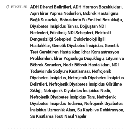
ADH Direnci Belirtileri
,
ADH Hormon Bozuklukları
,
ETİKETLER
Aşırı İdrar Yapma Nedenleri
,
Böbrek Hastalığına
Bağlı Susuzluk
,
Böbreklerin Su Emilimi Bozukluğu
,
Diyabetes İnsipidus Tanısı
,
Doğuştan NDI
Nedenleri
,
Edinilmiş NDI Sebepleri
,
Elektrolit
Dengesizliği Sebepleri
,
Endokrinoloji İlgili
Hastalıklar
,
Genetik Diyabetes İnsipidus
,
Genetik
Test Gerektiren Hastalıklar
,
İdrar Konsantrasyon
Problemleri
,
İdrar Yoğunluğu Düşüklüğü
,
Lityum ve
Böbrek Sorunları
,
Nadir Böbrek Hastalıkları
,
NDI
Tedavisinde Sodyum Kısıtlaması
,
Nefrojenik
Diyabetes İnsipidus
,
Nefrojenik Diyabetes İnsipidus
Belirtileri
,
Nefrojenik Diyabetes İnsipidus Görülme
Sıklığı
,
Nefrojenik Diyabetes İnsipidus Nedir
,
Nefrojenik Diyabetes İnsipidus Tanı
,
Nefrojenik
Diyabetes İnsipidus Tedavisi
,
Nefrojenik Diyabetes
İnsipidus Uzmanlık Alanı
,
Su Kaybı ve Dehidrasyon
,
Su Kısıtlama Testi Nasıl Yapılır