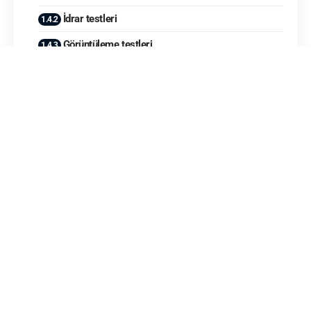
İdrar testleri
Görüntüleme testleri
Biyopsi
Kronik Böbrek Yetmezliği Tedavisi Nasıl Yapılır?
İlaç tedavisi
Diyaliz tedavisi
Böbrek nakli
Diyet değişiklikleri
Egzersiz
Kronik Böbrek Yetmezliği Nasıl Önlenir?
Sağlıklı bir yaşam tarzı sürdürmek
Diyabeti kontrol altında tutmak