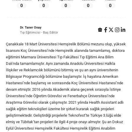
0
0
0
0
0
Dr. Taner Onay
Tıp Eğitimcisi - Baş Editör
Çanakkale 18 Mart Üniversitesi Hemşirelik Bölümü mezunu olup, yüksek
lisansını Koç Üniversitesi’nde Hemşirelik alanında tamamlamış, doktora
eğitimini Marmara Üniversitesi Tıp Fakültesi Tıp Eğitimi Ana Bilim
Dalı'nda tamamlamıştır. Aynı zamanda Anadolu Üniversitesi Halkla
İlişkiler ve Reklamcılık bölümünü bitirmiş ve şu an aynı üniversitenin
Bilgisayar Programcılığı bölümüne başlamıştır. İş hayatına Amerikan
Hastanesi’nde başlamış ve sonrasında Koç Üniversitesi Hastanesi’nde
devam etmiştir. 2016 yılında Akademik alana geçerek sırasıyla İstinye
Üniversitesi’nde Öğretim Görevlisi ve Fenerbahçe Üniversitesi’nde
Araştırma Görevlisi olarak çalışmıştır. 2021 yılında Health Assistant adlı
sağlık eğitim teknolojileri üzerine bir şirket kurarak sağlık projeleri
geliştirmektedir. Geliştirdiği projelerle Teknofest’te Türkiye 3.lüğü elde
elmiş ve Tübitak’tan projeleri ile ilgili 4 proje onayı almıştır. Şu an Dokuz
Eylül Üniversitesi Hemşirelik Fakültesi Hemşirelik Eğitimi Anabilim