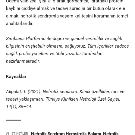
Ödemi yalnızca “şişlik” olarak görmemek, idrardaki protein
kaybını ciddiye almak ve tedavi sürecini bir bütün olarak ele
almak; nefrotik sendromla yaşam kalitesini korumanın temel
anahtarlarıdır.
Simbians
Platformu ile doğru ve güncel verimlilik ve sağlık
bilgisinin erişilebilir olmasını sağlıyoruz. Tüm içerikler sadece
sağlık profesyonelleri ve
tıbbi yazar
lar tarafından
hazırlanmaktadır
.
Kaynaklar
Akpolat, T. (2021). Nefrotik sendrom: Klinik özellikler, tanı ve
tedavi yaklaşımları. Türkiye Klinikleri Nefroloji Özel Sayısı,
14(1), 35–44.
Nefrotik Sendrom Hemşirelik Bakımı
,
Nefrotik
ETİKETLER