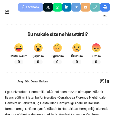
Facebook
Bu makale size ne hissettirdi?
Mutlu oldum
Şaşırdım
Eğlendim
Üzüldüm
Kızdım
0
0
0
0
0
Araş. Gör. Öznur Balkan
Ege Üniversitesi Hemşirelik Fakültesi’nden mezun olmuştur. Yüksek
lisans eğitimini İstanbul Üniversitesi-Cerrahpaşa Florence Nightingale
Hemşirelik Fakültesi, İç Hastalıkları Hemşireliği Anabilim Dalı’nda
tamamlamıştır. Hâlen aynı fakültede İç Hastalıkları Hemşireliği alanında
doktora eğitimine devam etmektedir. Mesleki kariyerine Yeditepe