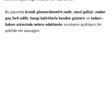
Bu yazımda
kronik glomerülonefrit nedir
,
nasıl gelişir
,
neden
geç fark edilir
,
hangi belirtilerle kendini gösterir
ve
tedavi–
bakım sürecinde nelere odaklanılır
sorularını açıklayıcı bir
şekilde ele alacağım.
Kronik Glomerülonefrit Nedir?
Kronik glomerülonefrit, böbreğin süzme birimleri olan
glomerüllerin uzun süreli ve ilerleyici hasarı
ile karakterize
bir hastalıktır. Çoğu zaman;
Akut glomerülonefrit ataklarının sık tekrarı,
Uzun süreli ve kontrolsüz hipertansiyon sonucu gelişen
hipertansif nefroskleroz
,
Hiperlipidemi
gibi metabolik sorunlar