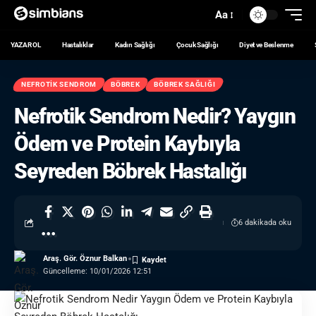
Aa
YAZAR OL
Hastalıklar
Kadın Sağlığı
Çocuk Sağlığı
Diyet ve Beslenme
NEFROTIK SENDROM
BÖBREK
BÖBREK SAĞLIĞI
Nefrotik Sendrom Nedir? Yaygın
Ödem ve Protein Kaybıyla
Seyreden Böbrek Hastalığı
6 dakikada oku
Araş. Gör. Öznur Balkan
Güncelleme: 10/01/2026 12:51