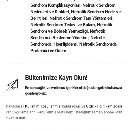
Sendrom Komplikasyonları
,
Nefrotik Sendrom
Nedenleri ve Riskleri
,
Nefrotik Sendrom Nedir ve
Belirtileri
,
Nefrotik Sendrom Tanı Yöntemleri
,
Nefrotik Sendrom Tedavi ve Bakım
,
Nefrotik
Sendrom ve Böbrek Yetmezliği
,
Nefrotik
Sendromda Beslenme Yönetimi
,
Nefrotik
Sendromda Hiperlipidemi
,
Nefrotik Sendromda
Proteinüri ve Ödem
Bültenimize Kayıt Olun!
En son sağlık ve wellness içeriklerini doğrudan gelen kutunuza
gönderiyoruz.
Kaydolarak
Kullanım Koşullarımızı
kabul etmiş ve
Gizlilik Politikamızdaki
veri uygulamalarını kabul etmiş olursunuz. İstediğiniz zaman abonelikten
çıkabilirsiniz.