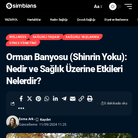
Aa
YAZAR OL
Hastalıklar
Kadın Sağlığı
Çocuk Sağlığı
Diyet ve Beslenme
WELLNESS
SAĞLIKLI YAŞAM
SAĞLIKLI YAŞLANMA
STRES YÖNETIMI
Orman Banyosu (Shinrin Yoku):
Nedir ve Sağlık Üzerine Etkileri
Nelerdir?
5 dakikada oku
Esma Ark
Güncelleme: 11/09/2024 11:25