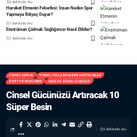
6 dakikada oku
Hareket Etmenin Felsefesi: İnsan Neden Spor
Yapmaya İhtiyaç Duyar?
7 dakikada oku
Enstrüman Çalmak Sağlığımızı Nasıl Etkiler?
7 dakikada oku
CINSEL SAĞLIK
CINSEL YOLLA BULAŞAN HASTALIKLAR
DIYET VE BESLENME
SEKS VE CINSEL İLIŞKILER
Cinsel Gücünüzü Artıracak 10
Süper Besin
5 dakikada oku