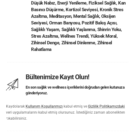
Düşük Nabız
,
Enerji Yenileme
,
Fiziksel Sağlık
,
Kan
Basıncı Düşürme
,
Kortizol Seviyesi
,
Kronik Stres
Azaltma
,
Meditasyon
,
Mental Sağlık
,
Oksijen
Seviyesi
,
Orman Banyosu
,
Pozitif Bakış Açısı
,
Sağlıklı Yaşam
,
Sağlıklı Yaşlanma
,
Shinrin Yoku
,
Stres Azaltma
,
Wellnes Trendi
,
Yüksek Moral
,
Zihinsel Denge
,
Zihinsel Dinlenme
,
Zihinsel
Rahatlama
Bültenimize Kayıt Olun!
En son sağlık ve wellness içeriklerini doğrudan gelen kutunuza
gönderiyoruz.
Kaydolarak
Kullanım Koşullarımızı
kabul etmiş ve
Gizlilik Politikamızdaki
veri uygulamalarını kabul etmiş olursunuz. İstediğiniz zaman abonelikten
çıkabilirsiniz.