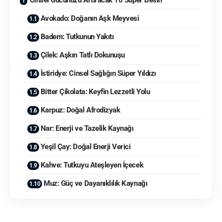
Cinsel Gücünüzü Artıracak 10 Süper Besin
Avokado: Doğanın Aşk Meyvesi
Badem: Tutkunun Yakıtı
Çilek: Aşkın Tatlı Dokunuşu
İstiridye: Cinsel Sağlığın Süper Yıldızı
Bitter Çikolata: Keyfin Lezzetli Yolu
Karpuz: Doğal Afrodizyak
Nar: Enerji ve Tazelik Kaynağı
Yeşil Çay: Doğal Enerji Verici
Kahve: Tutkuyu Ateşleyen İçecek
Muz: Güç ve Dayanıklılık Kaynağı
İlişkilerde heyecan ve mutluluğun sadece duygusal