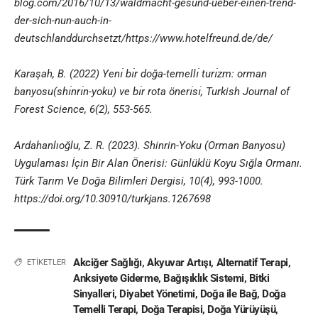
blog.com/2016/10/13/waldmacht-gesund-ueber-einen-trend-
der-sich-nun-auch-in-
deutschlanddurchsetzt/https://www.hotelfreund.de/de/
Karaşah, B. (2022) Yenı̇ bı̇r doğa-temellı̇ turı̇zm: orman
banyosu(shı̇nrı̇n-yoku) ve bı̇r rota önerı̇sı̇, Turkish Journal of
Forest Science, 6(2), 553-565.
Ardahanlıoğlu, Z. R. (2023). Shinrin-Yoku (Orman Banyosu)
Uygulaması İçin Bir Alan Önerisi: Günlüklü Koyu Sığla Ormanı.
Türk Tarım Ve Doğa Bilimleri Dergisi, 10(4), 993-1000.
https://doi.org/10.30910/turkjans.1267698
Akciğer Sağlığı
,
Akyuvar Artışı
,
Alternatif Terapi
,
ETİKETLER
Anksiyete Giderme
,
Bağışıklık Sistemi
,
Bitki
Sinyalleri
,
Diyabet Yönetimi
,
Doğa ile Bağ
,
Doğa
Temelli Terapi
,
Doğa Terapisi
,
Doğa Yürüyüşü
,